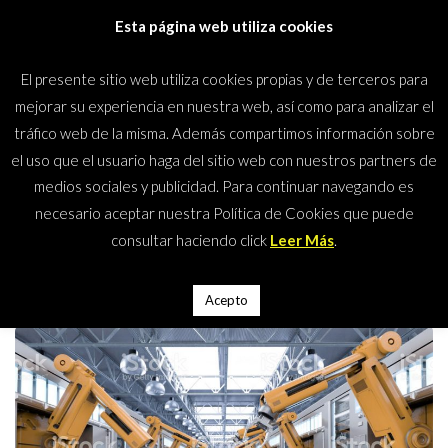
Saltar
Esta página web utiliza cookies
al
contenido
El presente sitio web utiliza cookies propias y de terceros para
(presiona
Mundos Climáticos
mejorar su experiencia en nuestra web, así como para analizar el
la
tráfico web de la misma. Además compartimos información sobre
tecla
el uso que el usuario haga del sitio web con nuestros partners de
Intro)
medios sociales y publicidad. Para continuar navegando es
Inicio
>
Automoción
>
Automoción
necesario aceptar nuestra Política de Cookies que puede
Automoción
consultar haciendo click
Leer Más
.
Acepto