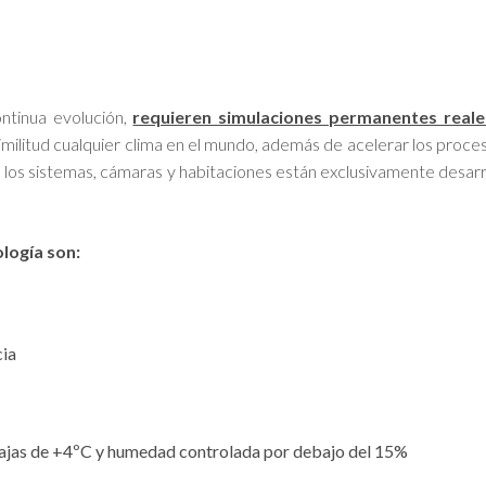
ontinua evolución,
requieren simulaciones permanentes real
similitud cualquier clima en el mundo, además de acelerar los proc
 los sistemas, cámaras y habitaciones están exclusivamente desarro
logía son:
cia
ajas de +4ºC y humedad controlada por debajo del 15%