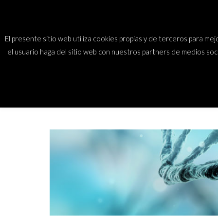
Saltar
Mundos Climát
al
contenido
El presente sitio web utiliza cookies propias y de terceros para m
(presiona
el usuario haga del sitio web con nuestros partners de medios soc
la
tecla
Intro)