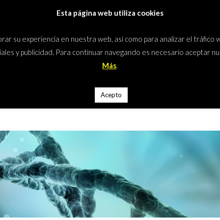
Esta página web utiliza cookies
icos
INICIO
ejorar su experiencia en nuestra web, así como para analizar el tráfi
iales y publicidad. Para continuar navegando es necesario aceptar n
Más
.
Inicio
>
Biología
Biología
Acepto