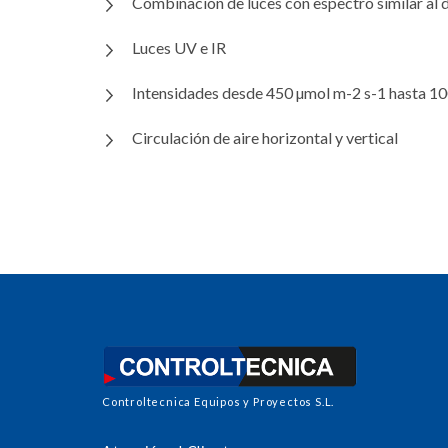
Combinación de luces con espectro similar al d
Luces UV e IR
Intensidades desde 450 µmol m-2 s-1 hasta 1
Circulación de aire horizontal y vertical
Controltecnica Equipos y Proyectos S.L.