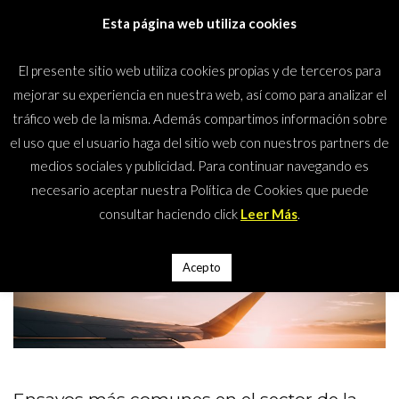
Saltar
Esta página web utiliza cookies
al
contenido
El presente sitio web utiliza cookies propias y de terceros para
(presiona
Mundos Climáticos
mejorar su experiencia en nuestra web, así como para analizar el
la
tráfico web de la misma. Además compartimos información sobre
tecla
el uso que el usuario haga del sitio web con nuestros partners de
Intro)
medios sociales y publicidad. Para continuar navegando es
Inicio
>
Aeronáutica
necesario aceptar nuestra Política de Cookies que puede
Aeronáutica
consultar haciendo click
Leer Más
.
Acepto