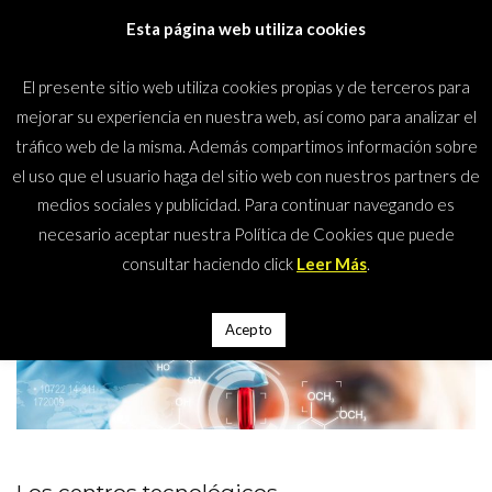
Saltar
Esta página web utiliza cookies
al
contenido
El presente sitio web utiliza cookies propias y de terceros para
(presiona
Mundos Climáticos
mejorar su experiencia en nuestra web, así como para analizar el
la
tráfico web de la misma. Además compartimos información sobre
tecla
el uso que el usuario haga del sitio web con nuestros partners de
Intro)
medios sociales y publicidad. Para continuar navegando es
Inicio
>
Institutos/Investigación
necesario aceptar nuestra Política de Cookies que puede
Institutos/Investigación
consultar haciendo click
Leer Más
.
Acepto