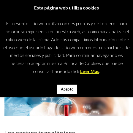
Saltar
Esta página web utiliza cookies
al
contenido
El presente sitio web utiliza cookies propias y de terceros para
(presiona
Mundos Climáticos
mejorar su experiencia en nuestra web, así como para analizar el
la
tráfico web de la misma. Además compartimos información sobre
tecla
el uso que el usuario haga del sitio web con nuestros partners de
Intro)
medios sociales y publicidad. Para continuar navegando es
Inicio
>
Institutos/Investigación
necesario aceptar nuestra Política de Cookies que puede
Institutos/Investigación
consultar haciendo click
Leer Más
.
Acepto