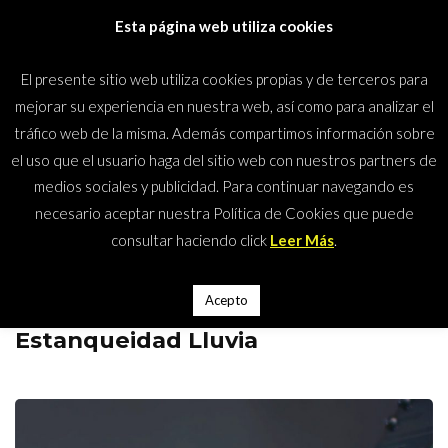
Saltar
Esta página web utiliza cookies
al
contenido
El presente sitio web utiliza cookies propias y de terceros para
(presiona
Mundos Climáticos
mejorar su experiencia en nuestra web, así como para analizar el
la
tráfico web de la misma. Además compartimos información sobre
tecla
el uso que el usuario haga del sitio web con nuestros partners de
Intro)
medios sociales y publicidad. Para continuar navegando es
Inicio
>
Blog
>
Ensayos
necesario aceptar nuestra Política de Cookies que puede
Categoría:
consultar haciendo click
Leer Más
.
Ensayos
Acepto
Estanqueidad Lluvia